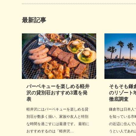
最新記事
バーベキューを楽しめる軽井
そもそも鎌
沢の貸別荘おすすめ3選を発
のリゾート
表
徹底調査
軽井沢にはバーベキューを楽しめる貸
鎌倉市は日本人
別荘が数多く揃い、家族や友人と特別
を知っている市
な時間を過ごすには最適です。 最初に
の近辺に住んで
おすすめするのは「軽井沢…
うとい人であれ