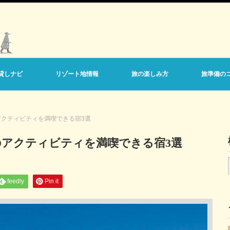
貸しナビ
リゾート地情報
旅の楽しみ方
旅準備の
クティビティを満喫できる宿3選
のアクティビティを満喫できる宿3選
feedly
Pin it