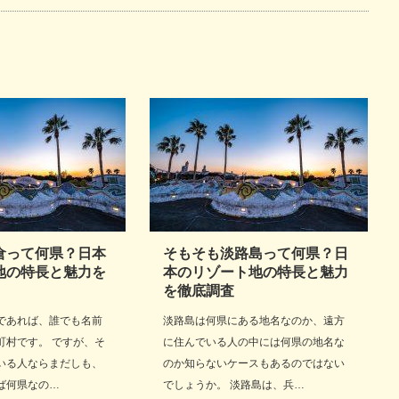
倉って何県？日本
そもそも淡路島って何県？日
地の特長と魅力を
本のリゾート地の特長と魅力
を徹底調査
であれば、誰でも名前
淡路島は何県にある地名なのか、遠方
町村です。 ですが、そ
に住んでいる人の中には何県の地名な
いる人ならまだしも、
のか知らないケースもあるのではない
ば何県なの…
でしょうか。 淡路島は、兵…