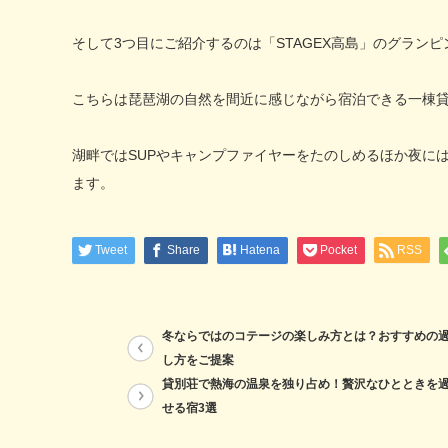
そして3つ目にご紹介するのは「STAGEX高島」のグラン
こちらは琵琶湖の自然を間近に感じながら宿泊できる一棟
湖畔ではSUPやキャンプファイヤーをたのしめるほか夜に
ます。
Tweet
Share
Hatena
Pocket
RSS
冬ならではのコテージの楽しみ方とは？おすすめの
し方をご提案
貸別荘で熱海の温泉を独り占め！贅沢なひとときを
せる宿3選