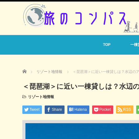
TOP
一棟
Home
リゾート地情報
＜琵琶湖＞に近い一棟貸しは？水辺のア
＜琵琶湖＞に近い一棟貸しは？水辺
リゾート地情報
Tweet
Share
Hatena
Pocket
RSS