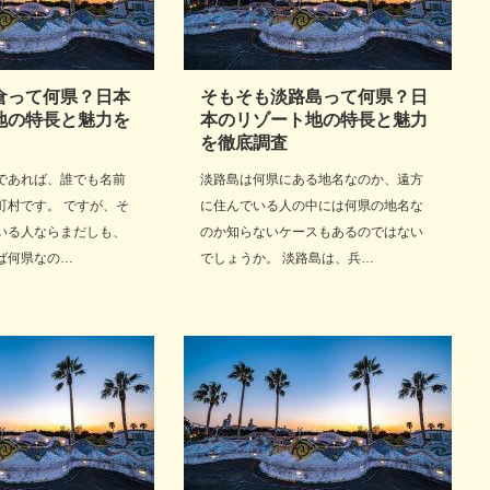
倉って何県？日本
そもそも淡路島って何県？日
地の特長と魅力を
本のリゾート地の特長と魅力
を徹底調査
であれば、誰でも名前
淡路島は何県にある地名なのか、遠方
町村です。 ですが、そ
に住んでいる人の中には何県の地名な
いる人ならまだしも、
のか知らないケースもあるのではない
ば何県なの…
でしょうか。 淡路島は、兵…