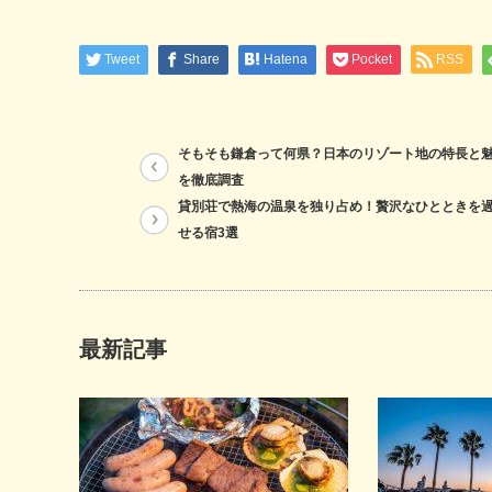
Tweet
Share
Hatena
Pocket
RSS
そもそも鎌倉って何県？日本のリゾート地の特長と
を徹底調査
貸別荘で熱海の温泉を独り占め！贅沢なひとときを
せる宿3選
最新記事