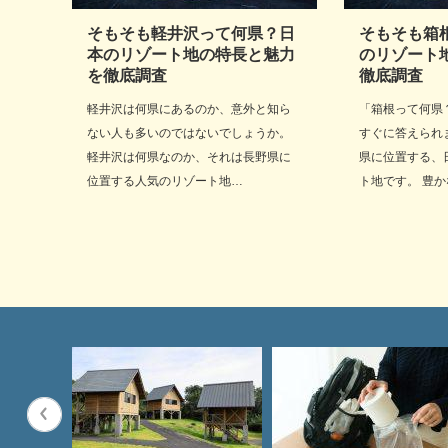
そもそも軽井沢って何県？日
そもそも箱
本のリゾート地の特長と魅力
のリゾート
を徹底調査
徹底調査
軽井沢は何県にあるのか、意外と知ら
「箱根って何県
ない人も多いのではないでしょうか。
すぐに答えられ
軽井沢は何県なのか、それは長野県に
県に位置する、
位置する人気のリゾート地…
ト地です。 豊