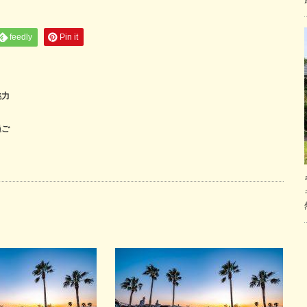
feedly
Pin it
魅力
過ご